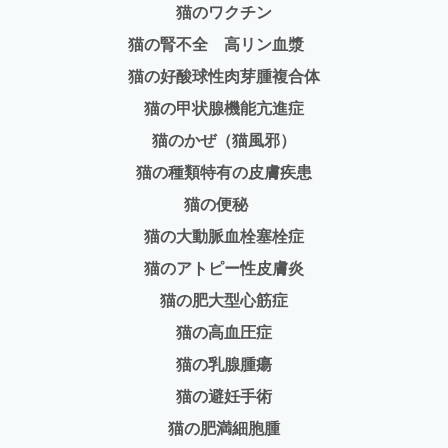
猫のワクチン
猫の腎不全 高リン血漿
猫の好酸球性肉芽腫複合体
猫の甲状腺機能亢進症
猫のかぜ（猫風邪）
猫の種類特有の皮膚疾患
猫の便秘
猫の大動脈血栓塞栓症
猫のアトピー性皮膚炎
猫の肥大型心筋症
猫の高血圧症
猫の乳腺腫瘍
猫の避妊手術
猫の肥満細胞腫