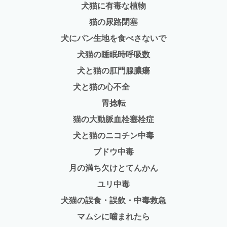
犬猫に有毒な植物
猫の尿路閉塞
犬にパン生地を食べさないで
犬猫の睡眠時呼吸数
犬と猫の肛門腺膿瘍
犬と猫の心不全
胃捻転
猫の大動脈血栓塞栓症
犬と猫のニコチン中毒
ブドウ中毒
月の満ち欠けとてんかん
ユリ中毒
犬猫の誤食・誤飲・中毒救急
マムシに噛まれたら