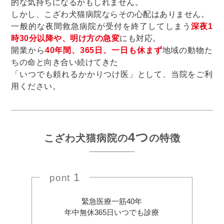
的な気持ちになるかもしれません。
しかし、こざわ犬猫病院ならその心配はありません。
一般的な夜間救急病院が受付を終了してしまう
深夜1
時30分以降や、明け方の急変
にも対応。
開業から
40年間、365日、一日も休まず
地域の動物た
ちの命と向き合い続けてきた
「いつでも頼れるかかりつけ医」として、当院をご利
用ください。
4つ
こざわ犬猫病院の
の特徴
1
pont
緊急医療一筋40年
年中無休365日いつでも診療