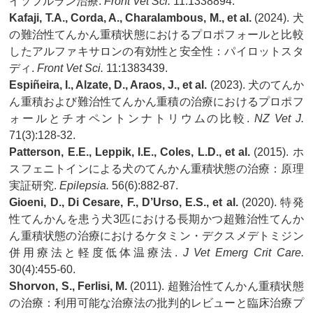
イソフルラン治療.
Front Vet Sci.
11:1338894.
Kafaji, T.A., Corda, A., Charalambous, M., et al.
(2024). 犬
の難治性てんかん重積状態におけるプロポフォールと比較
したアルファキサロンの有効性と安全性：パイロットスタ
ディ.
Front Vet Sci.
11:1383439.
Espiñeira, I., Alzate, D., Araos, J., et al.
(2023). 犬のてんか
ん重積および難治性てんかん重積の治療におけるプロポフ
ォールとチオペントンナトリウムの比較.
NZ Vet J.
71(3):128-32.
Patterson, E.E., Leppik, I.E., Coles, L.D., et al.
(2015). ホ
スフェニトインによる犬のてんかん重積状態の治療：原理
実証研究.
Epilepsia.
56(6):882-87.
Gioeni, D., Di Cesare, F., D’Urso, E.S., et al.
(2020). 特発
性てんかんを患う犬3匹における長期かつ超難治性てんか
ん重積状態の治療におけるケタミン・デクスメデトミジン
併用療法と軽度低体温療法.
J Vet Emerg Crit Care.
30(4):455-60.
Shorvon, S., Ferlisi, M.
(2011). 超難治性てんかん重積状態
の治療：利用可能な治療法の批判的レビューと臨床治療プ