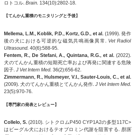
ロトコル.
Brain.
134(10):2802-18.
【てんかん重積のモニタリングと予後】
Mellema, L.M., Koblik, P.D., Kortz, G.D., et al.
(1999). 発作
後の犬における可逆的な磁気共鳴画像異常.
Vet Radiol
Ultrasound.
40(6):588-95.
Fentem, R., De Stefani, A., Quintana, R.G., et al.
(2022).
犬のてんかん重積の短期死亡率および再発に関連する危険
因子.
J Vet Intern Med.
36(2):656-62.
Zimmermann, R., Hulsmeyer, V.I., Sauter-Louis, C., et al.
(2009). 犬のてんかん重積とてんかん発作.
J Vet Intern Med.
23(5):970-76.
【専門家の発表とレビュー】
Collelo, S.
(2010). シトクロムP450 CYP1A2の多型117C>
はビーグル犬におけるテオブロミン代謝を阻害する.
獣医