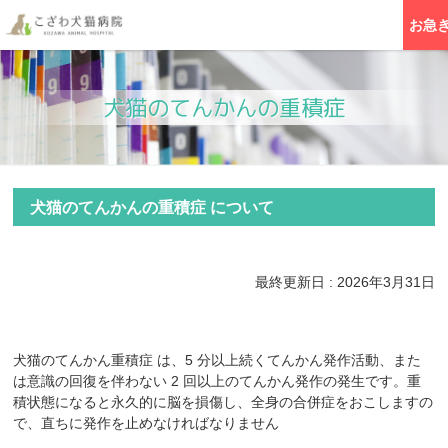
お急
犬猫のてんかんの重積症
犬猫のてんかんの重積症 について
最終更新日 : 2026年3月31日
犬猫のてんかん重積症 は、5 分以上続くてんかん発作活動、また
は意識の回復を伴わない 2 回以上のてんかん発作の発生です。重
積状態になると永久的に脳を損傷し、全身の合併症をおこしますの
で、直ちに発作を止めなければなりません