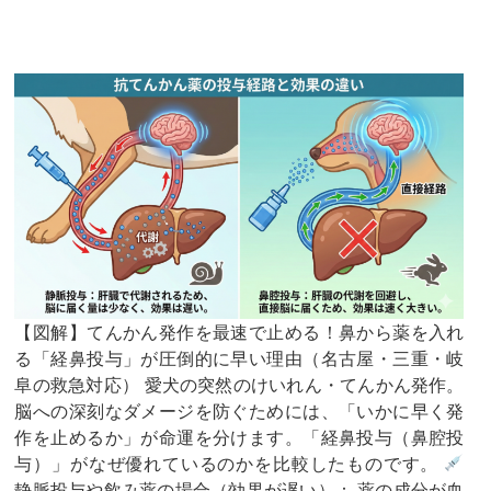
【図解】てんかん発作を最速で止める！鼻から薬を入れ
る「経鼻投与」が圧倒的に早い理由（名古屋・三重・岐
阜の救急対応） ​愛犬の突然のけいれん・てんかん発作。
脳への深刻なダメージを防ぐためには、「いかに早く発
作を止めるか」が命運を分けます。「経鼻投与（鼻腔投
与）」がなぜ優れているのかを比較したものです。 ​
静脈投与や飲み薬の場合（効果が遅い）： 薬の成分が血