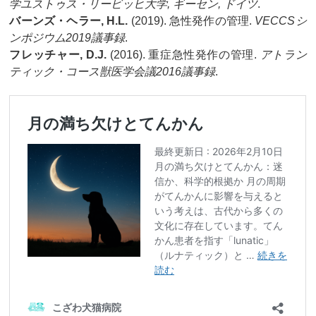
学ユストゥス・リービッヒ大学, ギーセン, ドイツ
.
バーンズ・ヘラー, H.L.
(2019). 急性発作の管理.
VECCSシ
ンポジウム2019議事録
.
フレッチャー, D.J.
(2016). 重症急性発作の管理.
アトラン
ティック・コース獣医学会議2016議事録
.