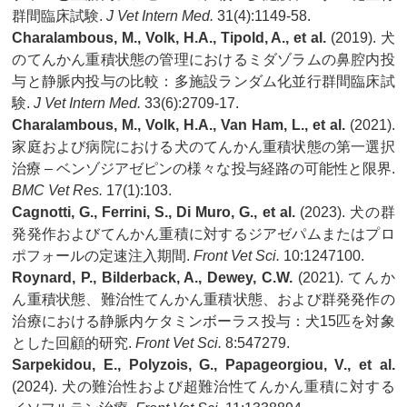
群間臨床試験.
J Vet Intern Med.
31(4):1149-58.
Charalambous, M., Volk, H.A., Tipold, A., et al.
(2019). 犬
のてんかん重積状態の管理におけるミダゾラムの鼻腔内投
与と静脈内投与の比較：多施設ランダム化並行群間臨床試
験.
J Vet Intern Med.
33(6):2709-17.
Charalambous, M., Volk, H.A., Van Ham, L., et al.
(2021).
家庭および病院における犬のてんかん重積状態の第一選択
治療 – ベンゾジアゼピンの様々な投与経路の可能性と限界.
BMC Vet Res.
17(1):103.
Cagnotti, G., Ferrini, S., Di Muro, G., et al.
(2023). 犬の群
発発作およびてんかん重積に対するジアゼパムまたはプロ
ポフォールの定速注入期間.
Front Vet Sci.
10:1247100.
Roynard, P., Bilderback, A., Dewey, C.W.
(2021). てんか
ん重積状態、難治性てんかん重積状態、および群発発作の
治療における静脈内ケタミンボーラス投与：犬15匹を対象
とした回顧的研究.
Front Vet Sci.
8:547279.
Sarpekidou, E., Polyzois, G., Papageorgiou, V., et al.
(2024). 犬の難治性および超難治性てんかん重積に対する