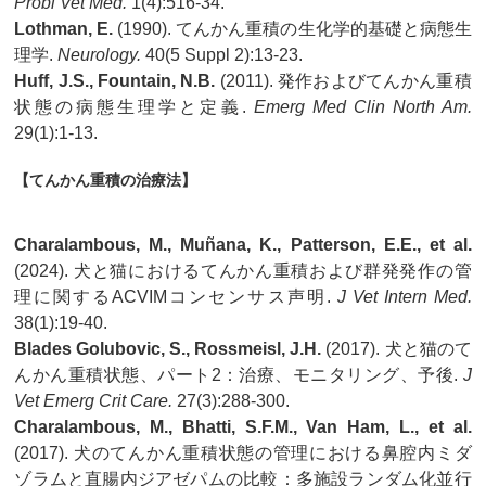
Probl Vet Med.
1(4):516-34.
Lothman, E.
(1990). てんかん重積の生化学的基礎と病態生
理学.
Neurology.
40(5 Suppl 2):13-23.
Huff, J.S., Fountain, N.B.
(2011). 発作およびてんかん重積
状態の病態生理学と定義.
Emerg Med Clin North Am.
29(1):1-13.
【てんかん重積の治療法】
Charalambous, M., Muñana, K., Patterson, E.E., et al.
(2024). 犬と猫におけるてんかん重積および群発発作の管
理に関するACVIMコンセンサス声明.
J Vet Intern Med.
38(1):19-40.
Blades Golubovic, S., Rossmeisl, J.H.
(2017). 犬と猫のて
んかん重積状態、パート2：治療、モニタリング、予後.
J
Vet Emerg Crit Care.
27(3):288-300.
Charalambous, M., Bhatti, S.F.M., Van Ham, L., et al.
(2017). 犬のてんかん重積状態の管理における鼻腔内ミダ
ゾラムと直腸内ジアゼパムの比較：多施設ランダム化並行