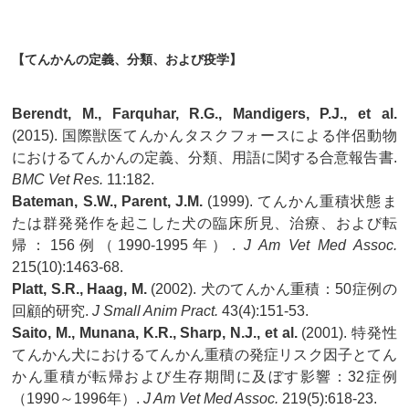
【てんかんの定義、分類、および疫学】
Berendt, M., Farquhar, R.G., Mandigers, P.J., et al.
(2015). 国際獣医てんかんタスクフォースによる伴侶動物
におけるてんかんの定義、分類、用語に関する合意報告書.
BMC Vet Res.
11:182.
Bateman, S.W., Parent, J.M.
(1999). てんかん重積状態ま
たは群発発作を起こした犬の臨床所見、治療、および転
帰：156例（1990-1995年）.
J Am Vet Med Assoc.
215(10):1463-68.
Platt, S.R., Haag, M.
(2002). 犬のてんかん重積：50症例の
回顧的研究.
J Small Anim Pract.
43(4):151-53.
Saito, M., Munana, K.R., Sharp, N.J., et al.
(2001). 特発性
てんかん犬におけるてんかん重積の発症リスク因子とてん
かん重積が転帰および生存期間に及ぼす影響：32症例
（1990～1996年）.
J Am Vet Med Assoc.
219(5):618-23.