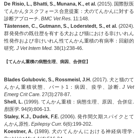
De Risio, L., Bhatti, S., Munana, K., et al.
(2015). 国際獣医
てんかんタスクフォース合意提案：犬のてんかんに対する
診断アプローチ.
BMC Vet Res.
11:148.
Tästensen, C., Gutmann, S., Loderstedt, S., et al.
(2024).
群発発作の既往歴を有する犬および猫における非けいれん
性発作および非けいれん性てんかん重積の有病率：回顧的
研究.
J Vet Intern Med.
38(1):238-46.
【てんかん重積の病態生理、病因、合併症】
Blades Golubovic, S., Rossmeisl, J.H.
(2017). 犬と猫のて
んかん重積状態、パート1：病因、疫学、診断.
J Vet
Emerg Crit Care.
27(3):278-87.
Shell, L.
(1999). てんかん重積：病態生理、原因、合併症.
獣医学
. 94(9):806-13.
Staley, K.J., Dudek, F.E.
(2006). 発作間欠期スパイクとて
んかん原性.
Epilepsy Curr.
6(6):199-202.
Koestner, A.
(1989). 犬のてんかんにおける神経病理学.