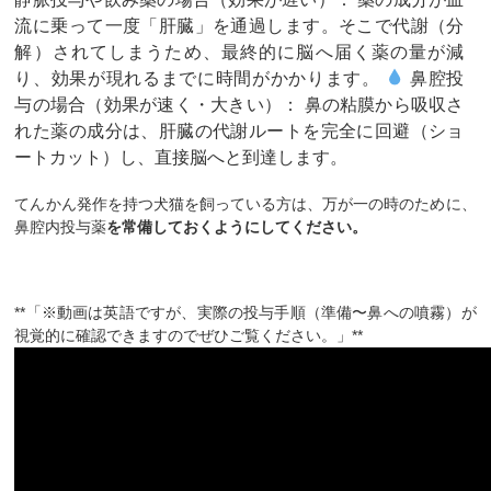
流に乗って一度「肝臓」を通過します。そこで代謝（分
解）されてしまうため、最終的に脳へ届く薬の量が減
り、効果が現れるまでに時間がかかります。 ​
鼻腔投
与の場合（効果が速く・大きい）： 鼻の粘膜から吸収さ
れた薬の成分は、肝臓の代謝ルートを完全に回避（ショ
ートカット）し、直接脳へと到達します。
てんかん発作を持つ犬猫を飼っている方は、万が一の時のために、
鼻腔内投与薬
を常備しておくようにしてください。
**「※動画は英語ですが、実際の投与手順（準備〜鼻への噴霧）が
視覚的に確認できますのでぜひご覧ください。」**