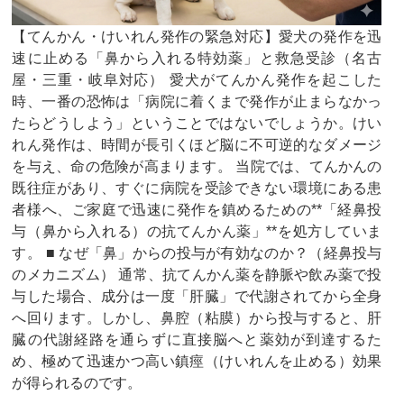
【てんかん・けいれん発作の緊急対応】愛犬の発作を迅
速に止める「鼻から入れる特効薬」と救急受診（名古
屋・三重・岐阜対応） ​愛犬がてんかん発作を起こした
時、一番の恐怖は「病院に着くまで発作が止まらなかっ
たらどうしよう」ということではないでしょうか。けい
れん発作は、時間が長引くほど脳に不可逆的なダメージ
を与え、命の危険が高まります。 ​当院では、てんかんの
既往症があり、すぐに病院を受診できない環境にある患
者様へ、ご家庭で迅速に発作を鎮めるための**「経鼻投
与（鼻から入れる）の抗てんかん薬」**を処方していま
す。 ​■ なぜ「鼻」からの投与が有効なのか？（経鼻投与
のメカニズム） 通常、抗てんかん薬を静脈や飲み薬で投
与した場合、成分は一度「肝臓」で代謝されてから全身
へ回ります。しかし、鼻腔（粘膜）から投与すると、肝
臓の代謝経路を通らずに直接脳へと薬効が到達するた
め、極めて迅速かつ高い鎮痙（けいれんを止める）効果
が得られるのです。