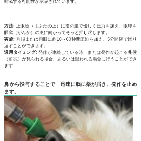
軽減する可能性が示唆されています。
方法:
上眼瞼（まぶたの上）に指の腹で優しく圧力を加え、眼球を
眼窩（がんか）の奥に向かってそっと押し戻します。
実施:
片眼または両眼に約10～60秒間圧迫を加え、5分間隔で繰り
返すことができます。
適用タイミング:
発作が連続している時、または発作が起こる兆候
（前兆）が見られる場合、あるいは疑われる場合に行うことができ
ます
鼻から投与することで 迅速に脳に薬が届き、発作を止め
ます。