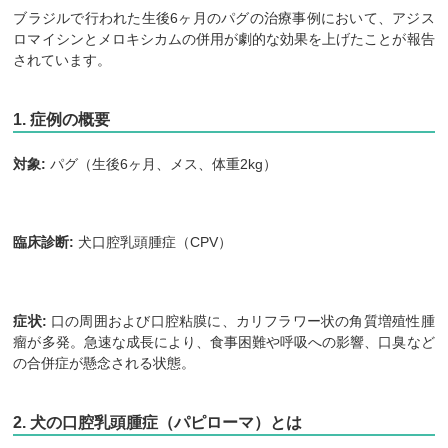
ブラジルで行われた生後6ヶ月のパグの治療事例において、アジス
ロマイシンとメロキシカムの併用が劇的な効果を上げたことが報告
されています。
1. 症例の概要
対象:
パグ（生後6ヶ月、メス、体重2kg）
臨床診断:
犬口腔乳頭腫症（CPV）
症状:
口の周囲および口腔粘膜に、カリフラワー状の角質増殖性腫
瘤が多発。急速な成長により、食事困難や呼吸への影響、口臭など
の合併症が懸念される状態。
2. 犬の口腔乳頭腫症（パピローマ）とは