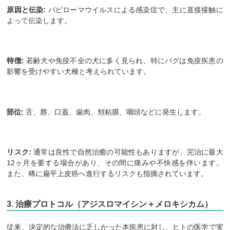
原因と伝染:
パピローマウイルスによる感染症で、主に直接接触に
よって伝染します。
特徴:
若齢犬や免疫不全の犬に多く見られ、特にパグは免疫疾患の
影響を受けやすい犬種と考えられています。
部位:
舌、唇、口蓋、歯肉、頬粘膜、咽頭などに発生します。
リスク:
通常は良性で自然治癒の可能性もありますが、完治に最大
12ヶ月を要する場合があり、その間に痛みや不快感を伴います。
また、稀に扁平上皮癌へ進行するリスクも指摘されています。
3. 治療プロトコル（アジスロマイシン＋メロキシカム）
従来、決定的な治療法に乏しかった本疾患に対し、ヒトの医学で実