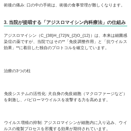
​術後の痛み: 口の中の手術は、術後の食事管理が難しくなります。
​3. 当院が提唱する「アジスロマイシン内科療法」の仕組み
​アジスロマイシン（C_{38}H_{72}N_{2}O_{12}）は、本来は細菌感
染症の薬ですが、当院ではその**「免疫調整作用」と「抗ウイルス
効果」**に着目した独自のプロトコルを確立しています。
​治療の3つの柱
​免疫システムの活性化: 犬自身の免疫細胞（マクロファージなど）
を刺激し、パピローマウイルスを攻撃する力を高めます。
​ウイルス増殖の抑制: アジスロマイシンが細胞内に入り込み、ウイ
ルスの複製プロセスを邪魔する効果が期待されています。