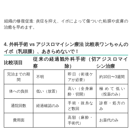
​組織の修復促進: 炎症を抑え、イボによって傷ついた粘膜や皮膚の
治癒を早めます。
​4. 外科手術 vs アジスロマイシン療法 比較表ワンちゃんの
イボ（乳頭腫）、あきらめないで！
従来の経過観
外科手術（切
アジスロマイ
比較項目
察
除）
シン治療
完治までの期
即日（術後ケ
不明
約10日〜3週間
間
アが必要）
高い（全身麻
極めて低い
体への負担
低い（放置）
酔・切開）
（投薬のみ）
手術・抜糸な
診察・処方の
通院回数
経過確認のみ
ど数回
み
高額（麻酔・
費用面
お薬代のみ
手術代）