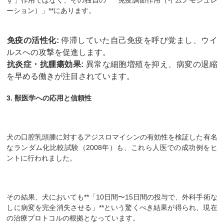
す」作用ではなく、その独自の**「免疫調節作用（イムノモジュレ
ーション）」**にあります。
免疫の活性化:
停滞していた自己免疫を呼び覚まし、ウイ
ルスへの攻撃を促進します。
抗炎症・抗腫瘍効果:
異常な細胞増殖を抑え、病変の退縮
を早める働きが注目されています。
3. 獣医学への応用と信頼性
​犬の口腔乳頭腫に対するアジスロマイシンの有効性を検証した有名
なランダム化比較試験（2008年）も、これら人医での成功例をヒ
ントに行われました。
その結果、犬においても**「10日間〜15日間の投与で、外科手術な
しに病変を完全消失させる」**という驚くべき結果が得られ、現在
の治療プロトコルの根拠となっています。